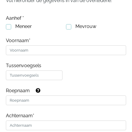
Vul hieronder de gegevens in van de overledene.
Aanhef *
Meneer
Mevrouw
Voornaam*
Tussenvoegsels
Roepnaam
Achternaam*